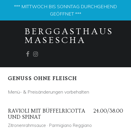
*** MITTWOCH BIS SONNTAG DURCHGEHEND
GEÖFFNET ***
PRIMARY MENU
S
BERGGASTHAUS
P
MASESCHA
E
I
Facebook
Instagram
S
E
K
GENUSS OHNE FLEISCH
A
R
Menü- & Preisänderungen vorbehalten
T
E
RAVIOLI MIT BÜFFELRICOTTA
24.00/38.00
N
UND SPINAT
-
Zitronenrahmsauce · Parmigiano Reggiano
A