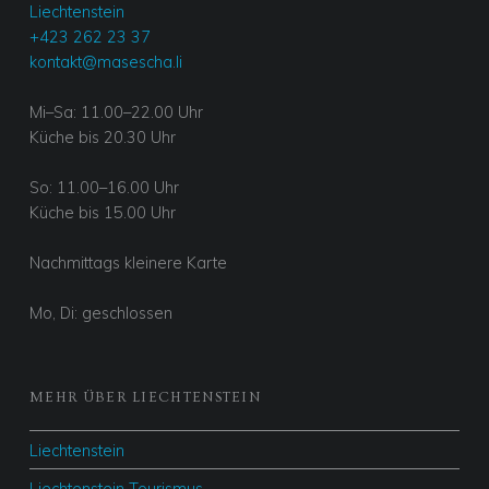
Liechtenstein
H
+423 262 23 37
N
kontakt@masescha.li
E
Mi–Sa: 11.00–22.00 Uhr
F
Küche bis 20.30 Uhr
L
E
So: 11.00–16.00 Uhr
I
Küche bis 15.00 Uhr
S
Nachmittags kleinere Karte
C
H
Mo, Di: geschlossen
MEHR ÜBER LIECHTENSTEIN
Menü- & Preisänderungen vorbehalten
Liechtenstein
Liechtenstein Tourismus