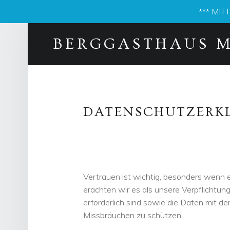
*** MI
BERGGASTHAUS 
DATENSCHUTZERK
Vertrauen ist wichtig, besonders wenn 
erachten wir es als unsere Verpflichtun
erforderlich sind sowie die Daten mit d
Missbräuchen zu schützen.