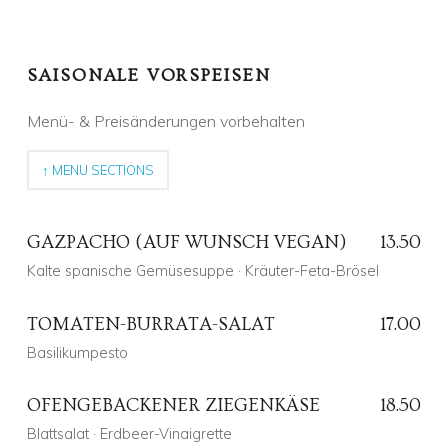
SAISONALE VORSPEISEN
Menü- & Preisänderungen vorbehalten
↑ MENU SECTIONS
GAZPACHO (AUF WUNSCH VEGAN)
13.50
Kalte spanische Gemüsesuppe · Kräuter-Feta-Brösel
TOMATEN-BURRATA-SALAT
17.00
Basilikumpesto
Posted on:
12 Sep. 2021
Written by:
CD
Comments:
0
Comments:
OFENGEBACKENER ZIEGENKÄSE
18.50
Blattsalat · Erdbeer-Vinaigrette
Posted on:
8 Nov. 2018
Written by: