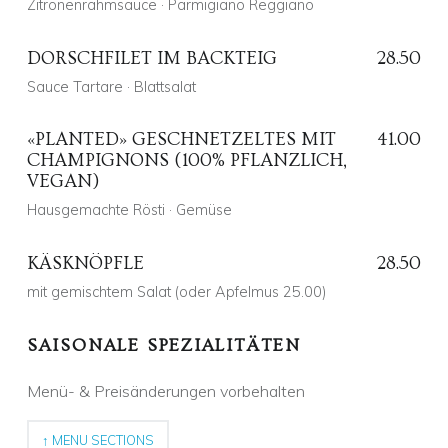
Zitronenrahmsauce · Parmigiano Reggiano
DORSCHFILET IM BACKTEIG
28.50
Sauce Tartare · Blattsalat
Posted on:
3 Aug. 2018
Written by:
Alex Fehr
Comments:
0
Comments:
«PLANTED» GESCHNETZELTES MIT
41.00
CHAMPIGNONS (100% PFLANZLICH,
Posted on:
2 Aug. 2018
Written by:
VEGAN)
Alex Fehr
Comments:
0
Comments:
Hausgemachte Rösti · Gemüse
KÄSKNÖPFLE
28.50
mit gemischtem Salat (oder Apfelmus 25.00)
Posted on:
14 Mai 2020
Written by:
Fred Fehr
Comments:
0
Comments:
SAISONALE SPEZIALITÄTEN
Posted on:
3 Aug. 2018
Written by:
Menü- & Preisänderungen vorbehalten
Alex Fehr
Comments:
0
Comments:
↑ MENU SECTIONS