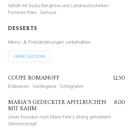
Gefüllt mit Sücka Bergkäse und Landrauchschinken ·
Posted on:
3 Aug. 2018
Written by:
Alex Fehr
Comments:
0
Pommes frites · Gemüse
Comments:
DESSERTS
Posted on:
3 Aug. 2018
Written by:
Menü- & Preisänderungen vorbehalten
Alex Fehr
Comments:
0
Comments:
↑ MENU SECTIONS
COUPE ROMANOFF
12.50
Erdbeeren · Vanilleglace · Schlagrahm
MARIA’S GEDECKTER APFELKUCHEN
8.00
MIT RAHM
Posted on:
12 Sep. 2021
Written by:
CD
Comments:
0
Unser Klassiker nach Maria Fehr’s streng gehütetem
Comments:
Geheimrezept