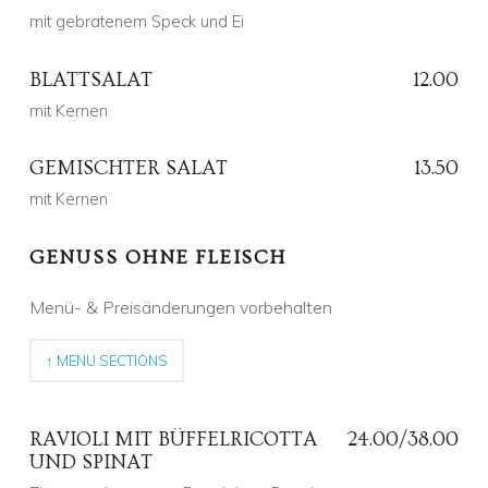
Alex Fehr
Comments:
0
Comments:
mit gebratenem Speck und Ei
Posted on:
8 Nov. 2018
Written by:
Alex Fehr
Comments:
0
Comments:
BLATTSALAT
12.00
mit Kernen
Posted on:
9 Sep. 2019
Written by:
Alex Fehr
Comments:
0
Comments:
GEMISCHTER SALAT
13.50
mit Kernen
Posted on:
2 Aug. 2018
Written by:
Alex Fehr
Comments:
0
Comments:
GENUSS OHNE FLEISCH
Posted on:
2 Aug. 2018
Written by:
Menü- & Preisänderungen vorbehalten
Alex Fehr
Comments:
0
Comments:
↑ MENU SECTIONS
RAVIOLI MIT BÜFFELRICOTTA
24.00/38.00
UND SPINAT