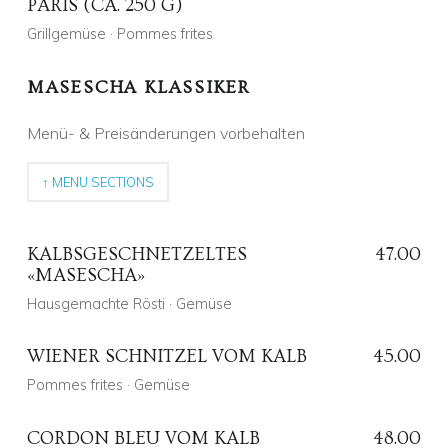
PARIS (CA. 250 G)
Posted on:
20 Juni 2021
Written by:
CD
Comments:
0
Grillgemüse · Pommes frites
Comments:
MASESCHA KLASSIKER
Posted on:
12 Sep. 2021
Written by:
CD
Comments:
0
Menü- & Preisänderungen vorbehalten
Comments:
↑ MENU SECTIONS
KALBSGESCHNETZELTES
47.00
«MASESCHA»
Hausgemachte Rösti · Gemüse
WIENER SCHNITZEL VOM KALB
45.00
Pommes frites · Gemüse
Posted on:
3 Aug. 2018
Written by:
Alex Fehr
Comments:
0
Comments:
CORDON BLEU VOM KALB
48.00