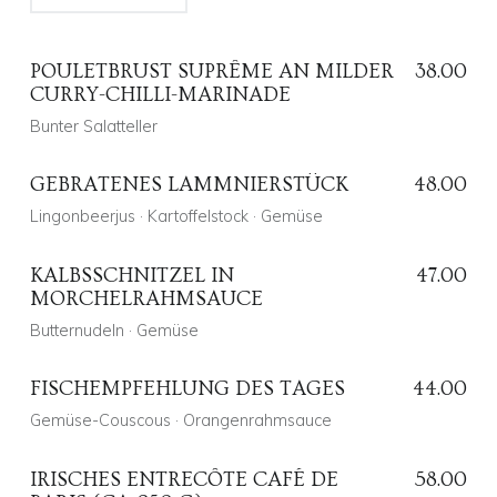
POULETBRUST SUPRÊME AN MILDER
38.00
CURRY-CHILLI-MARINADE
Bunter Salatteller
GEBRATENES LAMMNIERSTÜCK
48.00
Lingonbeerjus · Kartoffelstock · Gemüse
Posted on:
2 März 2026
Written by:
CD
Comments:
0
Comments:
KALBSSCHNITZEL IN
47.00
MORCHELRAHMSAUCE
Posted on:
12 Sep. 2021
Written by:
CD
Comments:
0
Butternudeln · Gemüse
Comments:
FISCHEMPFEHLUNG DES TAGES
44.00
Gemüse-Couscous · Orangenrahmsauce
Posted on:
12 Sep. 2021
Written by:
CD
Comments:
0
Comments:
IRISCHES ENTRECÔTE CAFÉ DE
58.00