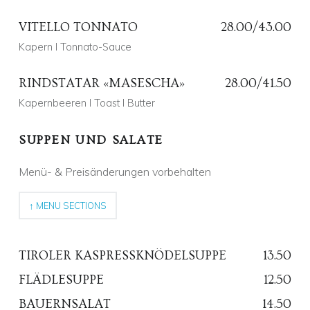
Alex Fehr
Comments:
0
Comments:
VITELLO TONNATO
28.00/43.00
Kapern I Tonnato-Sauce
Posted on:
12 Nov. 2019
Written by:
Fred Fehr
Comments:
0
Comments:
RINDSTATAR «MASESCHA»
28.00/41.50
Kapernbeeren I Toast I Butter
Posted on:
3 März 2025
Written by:
CD
Comments:
0
Comments:
SUPPEN UND SALATE
Posted on:
13 Apr. 2019
Written by:
Menü- & Preisänderungen vorbehalten
Fred Fehr
Comments:
0
Comments:
↑ MENU SECTIONS
TIROLER KASPRESSKNÖDELSUPPE
13.50
FLÄDLESUPPE
12.50
Posted on:
BAUERNSALAT
14.50
9 Sep. 2019
Written by: