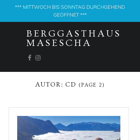
*** MITTWOCH BIS SONNTAG DURCHGEHEND
GEÖFFNET ***
PRIMARY MENU
BERGGASTHAUS
MASESCHA
Facebook
Instagram
AUTOR:
CD
(PAGE 2)