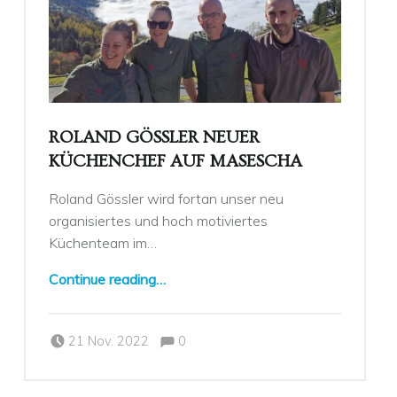
ROLAND GÖSSLER NEUER
KÜCHENCHEF AUF MASESCHA
Roland Gössler wird fortan unser neu
organisiertes und hoch motiviertes
Küchenteam im…
“
Roland Gössler neuer Küchenchef auf Masescha
”
Continue reading
…
Comments:
Posted on:
Written by:
CD
Comments:
21 Nov. 2022
0